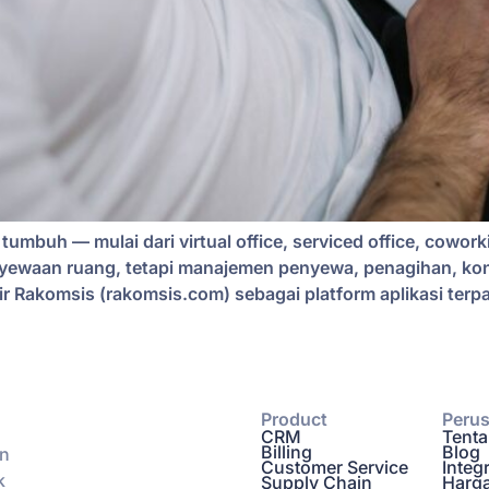
 tumbuh — mulai dari virtual office, serviced office, cowo
nyewaan ruang, tetapi manajemen penyewa, penagihan, kon
dir Rakomsis (rakomsis.com) sebagai platform aplikasi te
Product
Peru
CRM
Tent
Billing
Blog
an
Customer Service
Integ
k
Supply Chain
Harg