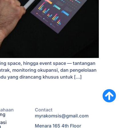
rking space, hingga event space — tantangan
trak, monitoring okupansi, dan pengelolaan
rpadu yang dirancang khusus untuk […]
sahaan
Contact
ang
myrakomsis@gmail.com
rasi
Menara 165 4th Floor
a